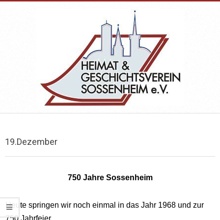
Skip
to
content
HEIMAT-
Primary
&
Navigation
19.Dezember
Menu
GESCHICHTSVEREIN
750 Jahre Sossenheim
SOSSENHEIM
Heute springen wir noch einmal in das Jahr 1968 und zur
750 Jahrfeier.