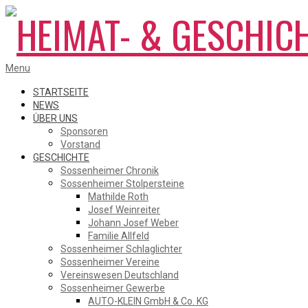
Skip
to
content
HEIMAT-
Primary
Menu
Navigation
Menu
STARTSEITE
NEWS
ÜBER UNS
&
Sponsoren
Vorstand
GESCHICHTE
Sossenheimer Chronik
GESCHICHTSVEREIN
Sossenheimer Stolpersteine
Mathilde Roth
Josef Weinreiter
Johann Josef Weber
SOSSENHEIM
Familie Allfeld
Sossenheimer Schlaglichter
Sossenheimer Vereine
Vereinswesen Deutschland
Sossenheimer Gewerbe
AUTO-KLEIN GmbH & Co. KG