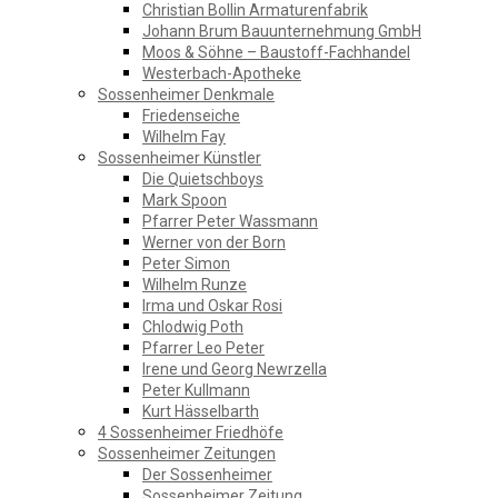
Christian Bollin Armaturenfabrik
Johann Brum Bauunternehmung GmbH
Moos & Söhne – Baustoff-Fachhandel
Westerbach-Apotheke
Sossenheimer Denkmale
Friedenseiche
Wilhelm Fay
Sossenheimer Künstler
Die Quietschboys
Mark Spoon
Pfarrer Peter Wassmann
Werner von der Born
Peter Simon
Wilhelm Runze
Irma und Oskar Rosi
Chlodwig Poth
Pfarrer Leo Peter
Irene und Georg Newrzella
Peter Kullmann
Kurt Hässelbarth
4 Sossenheimer Friedhöfe
Sossenheimer Zeitungen
Der Sossenheimer
Sossenheimer Zeitung