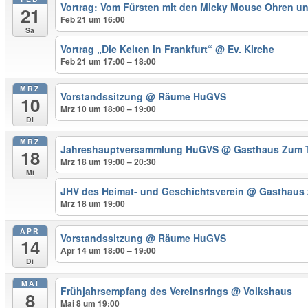
Vortrag: Vom Fürsten mit den Micky Mouse Ohren u
21
Feb 21 um 16:00
Sa
Vortrag „Die Kelten in Frankfurt“
@ Ev. Kirche
Feb 21 um 17:00 – 18:00
MRZ
Vorstandssitzung
@ Räume HuGVS
10
Mrz 10 um 18:00 – 19:00
Di
MRZ
Jahreshauptversammlung HuGVS
@ Gasthaus Zum 
18
Mrz 18 um 19:00 – 20:30
Mi
JHV des Heimat- und Geschichtsverein
@ Gasthaus
Mrz 18 um 19:00
APR
Vorstandssitzung
@ Räume HuGVS
14
Apr 14 um 18:00 – 19:00
Di
MAI
Frühjahrsempfang des Vereinsrings
@ Volkshaus
8
Mai 8 um 19:00