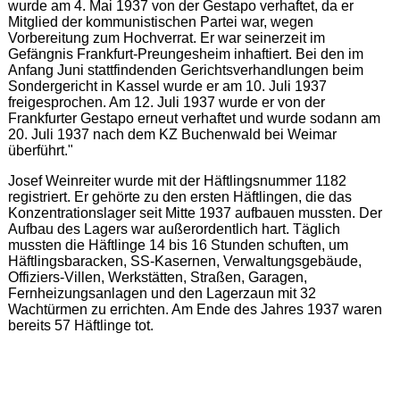
wurde am 4. Mai 1937 von der Gestapo verhaftet, da er
Mitglied der kommunistischen Partei war, wegen
Vorbereitung zum Hochverrat. Er war seinerzeit im
Gefängnis Frankfurt-Preungesheim inhaftiert. Bei den im
Anfang Juni stattfindenden Gerichtsverhandlungen beim
Sondergericht in Kassel wurde er am 10. Juli 1937
freigesprochen. Am 12. Juli 1937 wurde er von der
Frankfurter Gestapo erneut verhaftet und wurde sodann am
20. Juli 1937 nach dem KZ Buchenwald bei Weimar
überführt."
Josef Weinreiter wurde mit der Häftlingsnummer 1182
registriert. Er gehörte zu den ersten Häftlingen, die das
Konzentrationslager seit Mitte 1937 aufbauen mussten. Der
Aufbau des Lagers war außerordentlich hart. Täglich
mussten die Häftlinge 14 bis 16 Stunden schuften, um
Häftlingsbaracken, SS-Kasernen, Verwaltungsgebäude,
Offiziers-Villen, Werkstätten, Straßen, Garagen,
Fernheizungsanlagen und den Lagerzaun mit 32
Wachtürmen zu errichten. Am Ende des Jahres 1937 waren
bereits 57 Häftlinge tot.