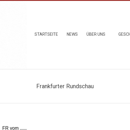
Primary
STARTSEITE
NEWS
ÜBER UNS
GESC
Navigation
Menu
Frankfurter Rundschau
FR vom ......