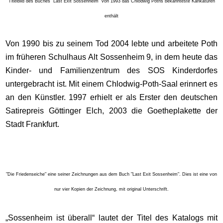
Titelbild des Buches "Last Exit Sossenheim" von 1993 das Chlodwig Poths bekannteste Karikaturen
enthält
Von 1990 bis zu seinem Tod 2004 lebte und arbeitete Poth
im früheren Schulhaus Alt Sossenheim 9, in dem heute das
Kinder- und Familienzentrum des SOS Kinderdorfes
untergebracht ist. Mit einem Chlodwig-Poth-Saal erinnert es
an den Künstler. 1997 erhielt er als Erster den deutschen
Satirepreis Göttinger Elch, 2003 die Goetheplakette der
Stadt Frankfurt.
"Die Friedenseiche" eine seiner Zeichnungen aus dem Buch "Last Exit Sossenheim". Dies ist eine von
nur vier Kopien der Zeichnung, mit original Unterschrift.
„Sossenheim ist überall“ lautet der Titel des Katalogs mit