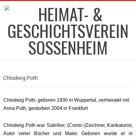
Skip
to
content
HEIMAT-
Primary
&
Navigation
Chlodwig Poth
Menu
GESCHICHTSVEREIN
Chlodwig Poth, geboren 1930 in Wuppertal, verheiratet mit
SOSSENHEIM
Anna Poth, gestorben 2004 in Frankfurt
Chlodwig Poth war Satiriker, (Comic-)Zeichner, Karikaturist,
Autor vieler Bücher und Maler. Geboren wurde er in