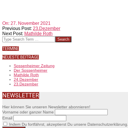
2021-
On:
27. November 2021
11-
Previous Post:
23.Dezember
27
Next Post:
Mathilde Roth
Search
TERMINE
NEUESTE BEITRÄGE
Sossenheimer Zeitung
Der Sossenheimer
Mathilde Roth
24.Dezember
23.Dezember
NEWSLETTER
Hier können Sie unseren Newsletter abonnieren!
Vorname oder ganzer Name
Email
Indem Du fortfährst, akzeptierst Du unsere Datenschutzerklärung