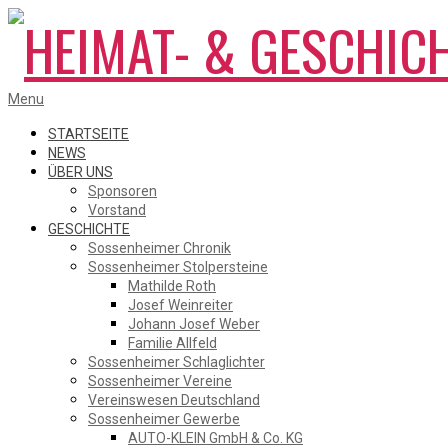
Skip
to
content
HEIMAT-
Primary
Menu
Navigation
Menu
STARTSEITE
NEWS
ÜBER UNS
&
Sponsoren
Vorstand
GESCHICHTE
Sossenheimer Chronik
GESCHICHTSVEREIN
Sossenheimer Stolpersteine
Mathilde Roth
Josef Weinreiter
Johann Josef Weber
SOSSENHEIM
Familie Allfeld
Sossenheimer Schlaglichter
Sossenheimer Vereine
Vereinswesen Deutschland
Sossenheimer Gewerbe
AUTO-KLEIN GmbH & Co. KG