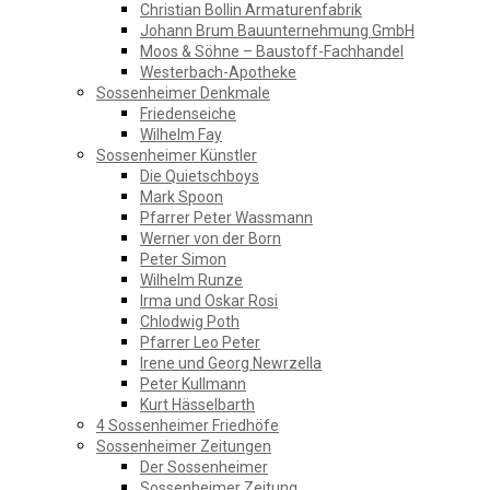
Christian Bollin Armaturenfabrik
Johann Brum Bauunternehmung GmbH
Moos & Söhne – Baustoff-Fachhandel
Westerbach-Apotheke
Sossenheimer Denkmale
Friedenseiche
Wilhelm Fay
Sossenheimer Künstler
Die Quietschboys
Mark Spoon
Pfarrer Peter Wassmann
Werner von der Born
Peter Simon
Wilhelm Runze
Irma und Oskar Rosi
Chlodwig Poth
Pfarrer Leo Peter
Irene und Georg Newrzella
Peter Kullmann
Kurt Hässelbarth
4 Sossenheimer Friedhöfe
Sossenheimer Zeitungen
Der Sossenheimer
Sossenheimer Zeitung