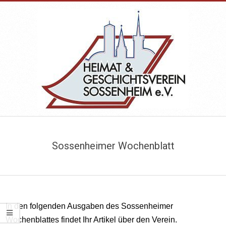
Skip
to
content
HEIMAT-
Primary
&
Navigation
Sossenheimer Wochenblatt
Menu
GESCHICHTSVEREIN
SOSSENHEIM
In den folgenden Ausgaben des Sossenheimer
Wochenblattes findet Ihr Artikel über den Verein.