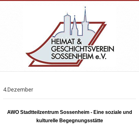
Skip
to
content
HEIMAT-
Primary
&
Navigation
4.Dezember
Menu
GESCHICHTSVEREIN
AWO Stadtteilzentrum Sossenheim - Eine soziale und
SOSSENHEIM
kulturelle Begegnungsstätte