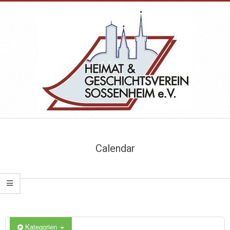
Skip
to
content
HEIMAT-
Primary
&
Navigation
Calendar
Menu
GESCHICHTSVEREIN
SOSSENHEIM
Kategorien