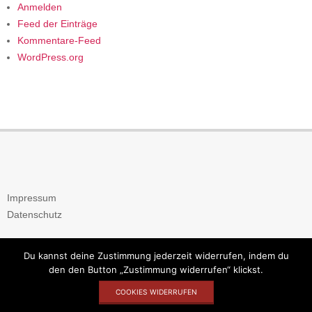
Anmelden
Feed der Einträge
Kommentare-Feed
WordPress.org
Impressum
Datenschutz
Du kannst deine Zustimmung jederzeit widerrufen, indem du
den den Button „Zustimmung widerrufen“ klickst.
© 2026 Heimat- & Geschichtsverein Frankfurt am Main-Sossenheim
COOKIES WIDERRUFEN