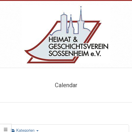
Skip
to
content
HEIMAT-
Primary
&
Navigation
Calendar
Menu
GESCHICHTSVEREIN
SOSSENHEIM
Kategorien