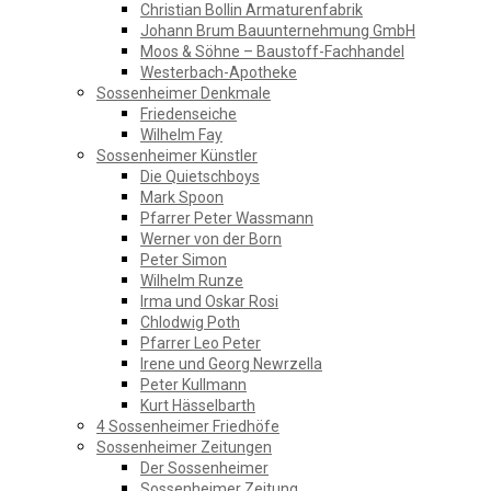
Christian Bollin Armaturenfabrik
Johann Brum Bauunternehmung GmbH
Moos & Söhne – Baustoff-Fachhandel
Westerbach-Apotheke
Sossenheimer Denkmale
Friedenseiche
Wilhelm Fay
Sossenheimer Künstler
Die Quietschboys
Mark Spoon
Pfarrer Peter Wassmann
Werner von der Born
Peter Simon
Wilhelm Runze
Irma und Oskar Rosi
Chlodwig Poth
Pfarrer Leo Peter
Irene und Georg Newrzella
Peter Kullmann
Kurt Hässelbarth
4 Sossenheimer Friedhöfe
Sossenheimer Zeitungen
Der Sossenheimer
Sossenheimer Zeitung