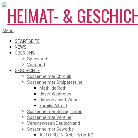
Skip
to
content
HEIMAT-
Primary
Menu
Navigation
Menu
STARTSEITE
NEWS
ÜBER UNS
&
Sponsoren
Vorstand
GESCHICHTE
Sossenheimer Chronik
GESCHICHTSVEREIN
Sossenheimer Stolpersteine
Mathilde Roth
Josef Weinreiter
Johann Josef Weber
SOSSENHEIM
Familie Allfeld
Sossenheimer Schlaglichter
Sossenheimer Vereine
Vereinswesen Deutschland
Sossenheimer Gewerbe
AUTO-KLEIN GmbH & Co. KG