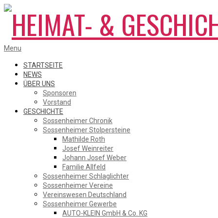
Skip
to
content
HEIMAT-
Primary
Menu
Navigation
Menu
STARTSEITE
NEWS
ÜBER UNS
&
Sponsoren
Vorstand
GESCHICHTE
Sossenheimer Chronik
GESCHICHTSVEREIN
Sossenheimer Stolpersteine
Mathilde Roth
Josef Weinreiter
Johann Josef Weber
SOSSENHEIM
Familie Allfeld
Sossenheimer Schlaglichter
Sossenheimer Vereine
Vereinswesen Deutschland
Sossenheimer Gewerbe
AUTO-KLEIN GmbH & Co. KG