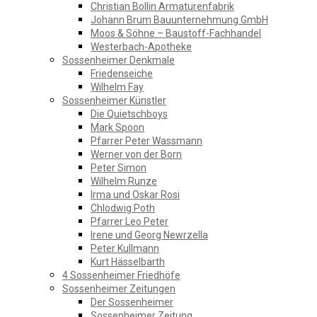
Christian Bollin Armaturenfabrik
Johann Brum Bauunternehmung GmbH
Moos & Söhne – Baustoff-Fachhandel
Westerbach-Apotheke
Sossenheimer Denkmale
Friedenseiche
Wilhelm Fay
Sossenheimer Künstler
Die Quietschboys
Mark Spoon
Pfarrer Peter Wassmann
Werner von der Born
Peter Simon
Wilhelm Runze
Irma und Oskar Rosi
Chlodwig Poth
0:00
Pfarrer Leo Peter
Irene und Georg Newrzella
Peter Kullmann
1:00
Kurt Hässelbarth
4 Sossenheimer Friedhöfe
Sossenheimer Zeitungen
2:00
Der Sossenheimer
Sossenheimer Zeitung