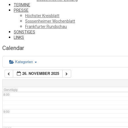
TERMINE
3:00
PRESSE
Höchster Kreisblatt
Sossenheimer Wochenblatt
4:00
Frankfurter Rundschau
SONSTIGES
LINKS
5:00
Calendar
6:00
Kategorien
26. NOVEMBER 2025
7:00
Ganztägig
8:00
9:00