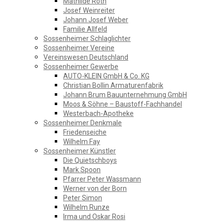
GESCHICHTSVEREIN
Mathilde Roth
Josef Weinreiter
Johann Josef Weber
SOSSENHEIM
Familie Allfeld
Sossenheimer Schlaglichter
Sossenheimer Vereine
Vereinswesen Deutschland
Sossenheimer Gewerbe
AUTO-KLEIN GmbH & Co. KG
Christian Bollin Armaturenfabrik
Johann Brum Bauunternehmung GmbH
Moos & Söhne – Baustoff-Fachhandel
Westerbach-Apotheke
Sossenheimer Denkmale
Friedenseiche
Wilhelm Fay
Sossenheimer Künstler
Die Quietschboys
Mark Spoon
Pfarrer Peter Wassmann
Werner von der Born
Peter Simon
Wilhelm Runze
Irma und Oskar Rosi