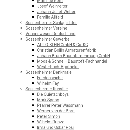
GESCHICHTSVEREIN
Mathilde Roth
Josef Weinreiter
Johann Josef Weber
SOSSENHEIM
Familie Allfeld
Sossenheimer Schlaglichter
Sossenheimer Vereine
Vereinswesen Deutschland
Sossenheimer Gewerbe
AUTO-KLEIN GmbH & Co. KG
Christian Bollin Armaturenfabrik
Johann Brum Bauunternehmung GmbH
Moos & Söhne – Baustoff-Fachhandel
Westerbach-Apotheke
Sossenheimer Denkmale
Friedenseiche
Wilhelm Fay
Sossenheimer Künstler
Die Quietschboys
Mark Spoon
Pfarrer Peter Wassmann
Werner von der Born
Peter Simon
Wilhelm Runze
Irma und Oskar Rosi