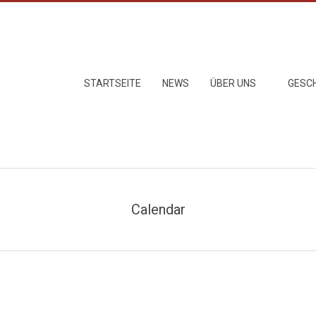
Primary
STARTSEITE
NEWS
ÜBER UNS
GESC
Navigation
Menu
Calendar