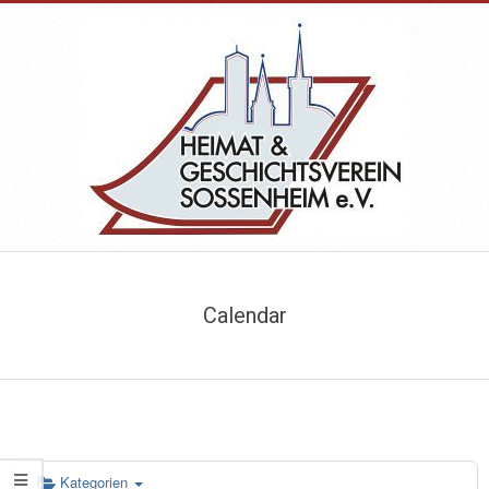
Skip
to
content
HEIMAT-
Primary
&
Navigation
Calendar
Menu
GESCHICHTSVEREIN
SOSSENHEIM
Kategorien