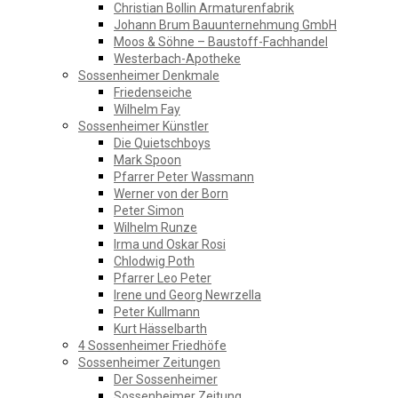
Christian Bollin Armaturenfabrik
Johann Brum Bauunternehmung GmbH
Moos & Söhne – Baustoff-Fachhandel
Westerbach-Apotheke
Sossenheimer Denkmale
Friedenseiche
Wilhelm Fay
Sossenheimer Künstler
Die Quietschboys
Mark Spoon
Pfarrer Peter Wassmann
Werner von der Born
Peter Simon
Wilhelm Runze
Irma und Oskar Rosi
Chlodwig Poth
Pfarrer Leo Peter
Irene und Georg Newrzella
Peter Kullmann
Kurt Hässelbarth
4 Sossenheimer Friedhöfe
Sossenheimer Zeitungen
Der Sossenheimer
Sossenheimer Zeitung