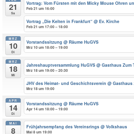
Vortrag: Vom Fürsten mit den Micky Mouse Ohren u
21
Feb 21 um 16:00
Sa
Vortrag „Die Kelten in Frankfurt“
@ Ev. Kirche
Feb 21 um 17:00 – 18:00
MRZ
Vorstandssitzung
@ Räume HuGVS
10
Mrz 10 um 18:00 – 19:00
Di
MRZ
Jahreshauptversammlung HuGVS
@ Gasthaus Zum 
18
Mrz 18 um 19:00 – 20:30
Mi
JHV des Heimat- und Geschichtsverein
@ Gasthaus
Mrz 18 um 19:00
APR
Vorstandssitzung
@ Räume HuGVS
14
Apr 14 um 18:00 – 19:00
Di
MAI
Frühjahrsempfang des Vereinsrings
@ Volkshaus
8
Mai 8 um 19:00