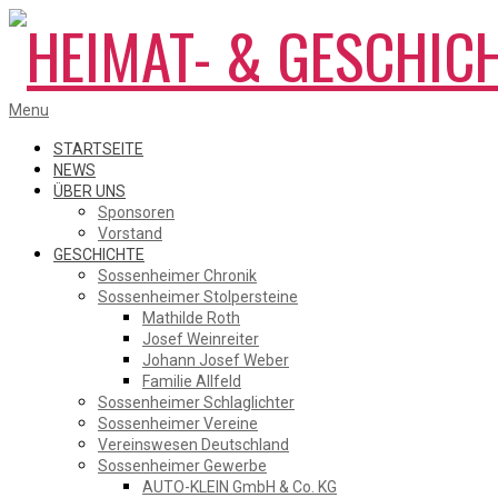
Skip
to
content
HEIMAT-
Primary
Menu
Navigation
Menu
STARTSEITE
NEWS
ÜBER UNS
&
Sponsoren
Vorstand
GESCHICHTE
Sossenheimer Chronik
GESCHICHTSVEREIN
Sossenheimer Stolpersteine
Mathilde Roth
Josef Weinreiter
Johann Josef Weber
SOSSENHEIM
Familie Allfeld
Sossenheimer Schlaglichter
Sossenheimer Vereine
Vereinswesen Deutschland
Sossenheimer Gewerbe
AUTO-KLEIN GmbH & Co. KG