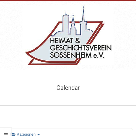
Skip
to
content
HEIMAT-
Primary
&
Navigation
Calendar
Menu
GESCHICHTSVEREIN
SOSSENHEIM
Kategorien