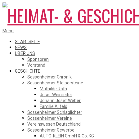
Skip
to
content
HEIMAT-
Primary
Menu
Navigation
Menu
STARTSEITE
NEWS
ÜBER UNS
&
Sponsoren
Vorstand
GESCHICHTE
Sossenheimer Chronik
GESCHICHTSVEREIN
Sossenheimer Stolpersteine
Mathilde Roth
Josef Weinreiter
Johann Josef Weber
SOSSENHEIM
Familie Allfeld
Sossenheimer Schlaglichter
Sossenheimer Vereine
Vereinswesen Deutschland
Sossenheimer Gewerbe
AUTO-KLEIN GmbH & Co. KG