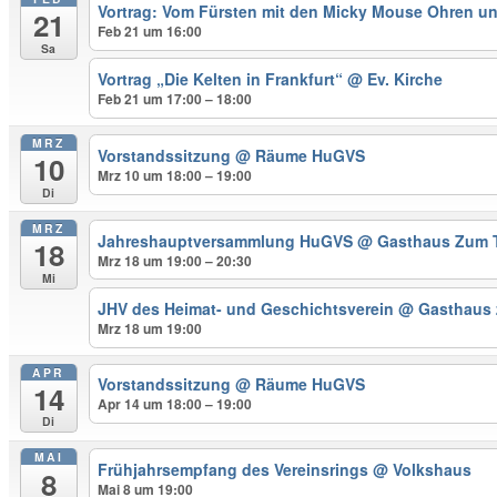
Vortrag: Vom Fürsten mit den Micky Mouse Ohren u
21
Feb 21 um 16:00
Sa
Vortrag „Die Kelten in Frankfurt“
@ Ev. Kirche
Feb 21 um 17:00 – 18:00
MRZ
Vorstandssitzung
@ Räume HuGVS
10
Mrz 10 um 18:00 – 19:00
Di
MRZ
Jahreshauptversammlung HuGVS
@ Gasthaus Zum 
18
Mrz 18 um 19:00 – 20:30
Mi
JHV des Heimat- und Geschichtsverein
@ Gasthaus
Mrz 18 um 19:00
APR
Vorstandssitzung
@ Räume HuGVS
14
Apr 14 um 18:00 – 19:00
Di
MAI
Frühjahrsempfang des Vereinsrings
@ Volkshaus
8
Mai 8 um 19:00