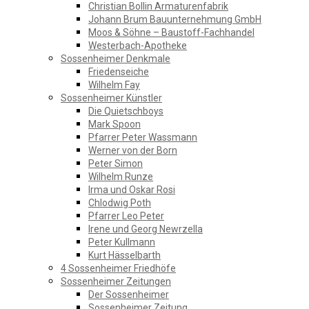
Christian Bollin Armaturenfabrik
Johann Brum Bauunternehmung GmbH
Moos & Söhne – Baustoff-Fachhandel
Westerbach-Apotheke
Sossenheimer Denkmale
Friedenseiche
Wilhelm Fay
Sossenheimer Künstler
Die Quietschboys
Mark Spoon
Pfarrer Peter Wassmann
Werner von der Born
Peter Simon
Wilhelm Runze
Irma und Oskar Rosi
Chlodwig Poth
Pfarrer Leo Peter
Irene und Georg Newrzella
Peter Kullmann
Kurt Hässelbarth
4 Sossenheimer Friedhöfe
Sossenheimer Zeitungen
Der Sossenheimer
Sossenheimer Zeitung