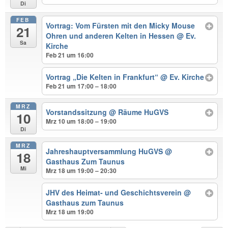
Di
FEB
Vortrag: Vom Fürsten mit den Micky Mouse
21
Ohren und anderen Kelten in Hessen
@ Ev.
Sa
Kirche
Feb 21 um 16:00
Vortrag „Die Kelten in Frankfurt“
@ Ev. Kirche
Feb 21 um 17:00 – 18:00
MRZ
Vorstandssitzung
@ Räume HuGVS
10
Mrz 10 um 18:00 – 19:00
Di
MRZ
Jahreshauptversammlung HuGVS
@
18
Gasthaus Zum Taunus
Mi
Mrz 18 um 19:00 – 20:30
JHV des Heimat- und Geschichtsverein
@
Gasthaus zum Taunus
Mrz 18 um 19:00