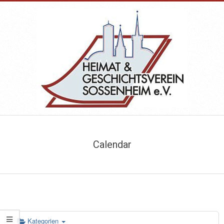
Skip
to
content
HEIMAT-
Primary
&
Navigation
Calendar
Menu
GESCHICHTSVEREIN
SOSSENHEIM
Kategorien