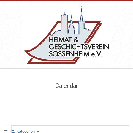
Skip
to
content
HEIMAT-
Primary
&
Navigation
Calendar
Menu
GESCHICHTSVEREIN
SOSSENHEIM
Kategorien