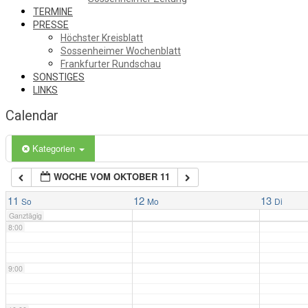
TERMINE
3:00
PRESSE
Höchster Kreisblatt
Sossenheimer Wochenblatt
4:00
Frankfurter Rundschau
SONSTIGES
LINKS
5:00
Calendar
6:00
Kategorien
WOCHE VOM OKTOBER 11
7:00
11
12
13
So
Mo
Di
Ganztägig
8:00
9:00