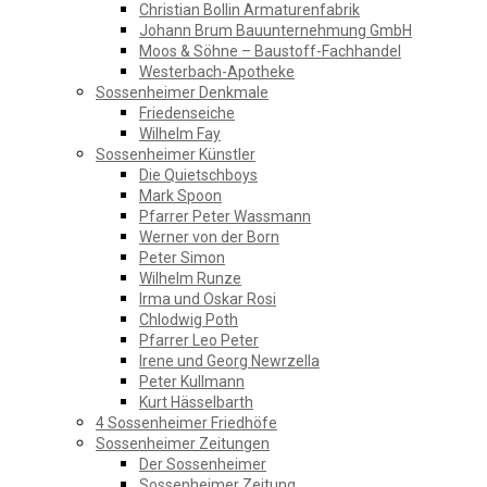
Christian Bollin Armaturenfabrik
Johann Brum Bauunternehmung GmbH
Moos & Söhne – Baustoff-Fachhandel
Westerbach-Apotheke
Sossenheimer Denkmale
Friedenseiche
Wilhelm Fay
Sossenheimer Künstler
Die Quietschboys
Mark Spoon
Pfarrer Peter Wassmann
Werner von der Born
Peter Simon
Wilhelm Runze
Irma und Oskar Rosi
Chlodwig Poth
0:00
Pfarrer Leo Peter
Irene und Georg Newrzella
Peter Kullmann
1:00
Kurt Hässelbarth
4 Sossenheimer Friedhöfe
Sossenheimer Zeitungen
2:00
Der Sossenheimer
Sossenheimer Zeitung