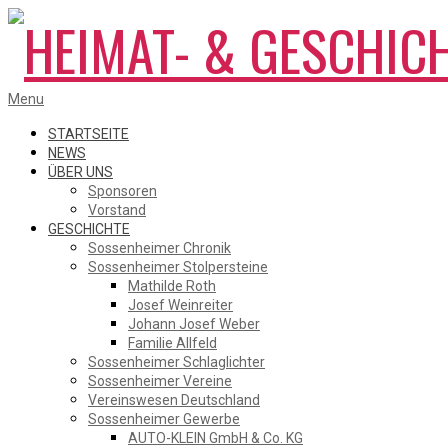
Skip
to
content
HEIMAT-
Primary
Menu
Navigation
Menu
STARTSEITE
NEWS
ÜBER UNS
&
Sponsoren
Vorstand
GESCHICHTE
Sossenheimer Chronik
GESCHICHTSVEREIN
Sossenheimer Stolpersteine
Mathilde Roth
Josef Weinreiter
Johann Josef Weber
SOSSENHEIM
Familie Allfeld
Sossenheimer Schlaglichter
Sossenheimer Vereine
Vereinswesen Deutschland
Sossenheimer Gewerbe
AUTO-KLEIN GmbH & Co. KG