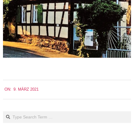
2021-
ON:
9. MÄRZ 2021
03-
09
Search