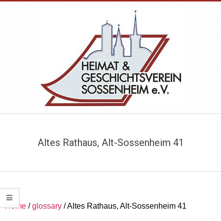
Skip
to
content
HEIMAT-
Primary
&
Navigation
Altes Rathaus, Alt-Sossenheim 41
Menu
GESCHICHTSVEREIN
SOSSENHEIM
Home
/
glossary
/
Altes Rathaus, Alt-Sossenheim 41