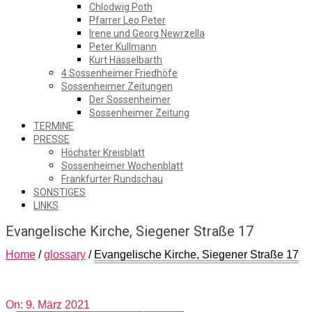
Chlodwig Poth
Pfarrer Leo Peter
Irene und Georg Newrzella
Peter Kullmann
Kurt Hässelbarth
4 Sossenheimer Friedhöfe
Sossenheimer Zeitungen
Der Sossenheimer
Sossenheimer Zeitung
TERMINE
PRESSE
Höchster Kreisblatt
Sossenheimer Wochenblatt
Frankfurter Rundschau
SONSTIGES
LINKS
Evangelische Kirche, Siegener Straße 17
Home
/
glossary
/
Evangelische Kirche, Siegener Straße 17
2021-
On:
9. März 2021