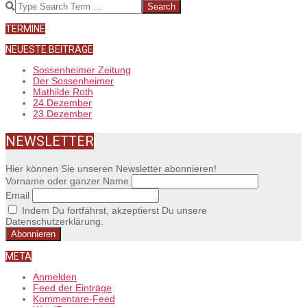
03-
Search
09
TERMINE
NEUESTE BEITRÄGE
Sossenheimer Zeitung
Der Sossenheimer
Mathilde Roth
24.Dezember
23.Dezember
NEWSLETTER
Hier können Sie unseren Newsletter abonnieren!
Vorname oder ganzer Name
Email
Indem Du fortfährst, akzeptierst Du unsere
Datenschutzerklärung.
META
Anmelden
Feed der Einträge
Kommentare-Feed