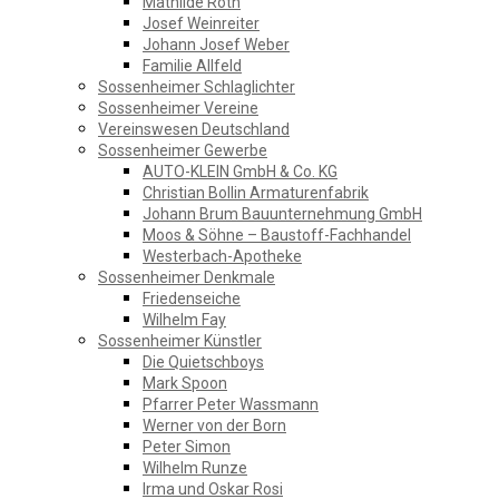
GESCHICHTSVEREIN
Mathilde Roth
Josef Weinreiter
Johann Josef Weber
SOSSENHEIM
Familie Allfeld
Sossenheimer Schlaglichter
Sossenheimer Vereine
Vereinswesen Deutschland
Sossenheimer Gewerbe
AUTO-KLEIN GmbH & Co. KG
Christian Bollin Armaturenfabrik
Johann Brum Bauunternehmung GmbH
Moos & Söhne – Baustoff-Fachhandel
Westerbach-Apotheke
Sossenheimer Denkmale
Friedenseiche
Wilhelm Fay
Sossenheimer Künstler
Die Quietschboys
Mark Spoon
Pfarrer Peter Wassmann
Werner von der Born
Peter Simon
Wilhelm Runze
Irma und Oskar Rosi