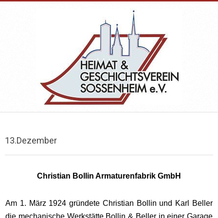
Skip
to
content
HEIMAT-
Primary
&
Navigation
13.Dezember
Menu
GESCHICHTSVEREIN
Christian Bollin Armaturenfabrik GmbH
SOSSENHEIM
Am 1. März 1924 gründete Christian Bollin und Karl Beller
die mechanische Werkstätte Bollin & Beller in einer Garage