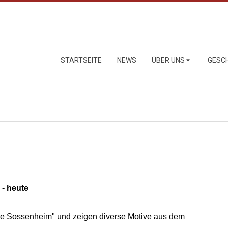
Primary
STARTSEITE
NEWS
ÜBER UNS
GESC
Navigation
Menu
- heute
hre Sossenheim" und zeigen diverse Motive aus dem