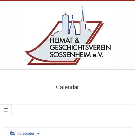
Skip
to
content
HEIMAT-
Primary
&
Navigation
Calendar
Menu
GESCHICHTSVEREIN
SOSSENHEIM
Kategorien