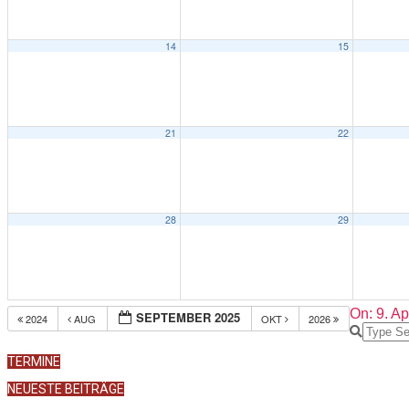
14
15
21
22
28
29
2019-
On:
9. Ap
SEPTEMBER 2025
2024
AUG
OKT
2026
04-
Search
09
TERMINE
NEUESTE BEITRÄGE