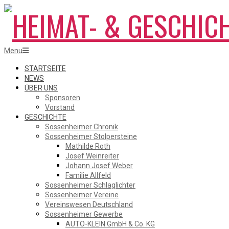
Skip
to
content
HEIMAT-
Primary
Menu
Navigation
Menu
STARTSEITE
NEWS
ÜBER UNS
&
Sponsoren
Vorstand
GESCHICHTE
Sossenheimer Chronik
GESCHICHTSVEREIN
Sossenheimer Stolpersteine
Mathilde Roth
Josef Weinreiter
Johann Josef Weber
SOSSENHEIM
Familie Allfeld
Sossenheimer Schlaglichter
Sossenheimer Vereine
Vereinswesen Deutschland
Sossenheimer Gewerbe
AUTO-KLEIN GmbH & Co. KG