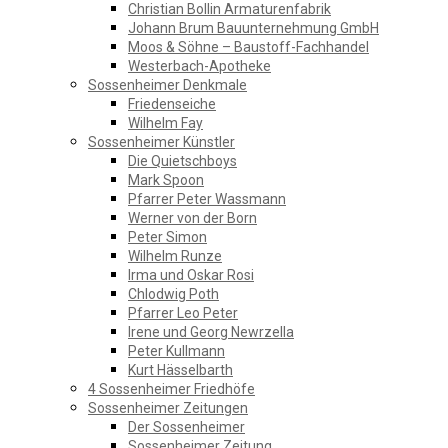
Christian Bollin Armaturenfabrik
Johann Brum Bauunternehmung GmbH
Moos & Söhne – Baustoff-Fachhandel
Westerbach-Apotheke
Sossenheimer Denkmale
Friedenseiche
Wilhelm Fay
Sossenheimer Künstler
Die Quietschboys
Mark Spoon
Pfarrer Peter Wassmann
Werner von der Born
Peter Simon
Wilhelm Runze
Irma und Oskar Rosi
Chlodwig Poth
Pfarrer Leo Peter
Irene und Georg Newrzella
Peter Kullmann
Kurt Hässelbarth
4 Sossenheimer Friedhöfe
Sossenheimer Zeitungen
Der Sossenheimer
Sossenheimer Zeitung