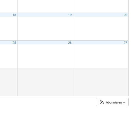
18
19
20
25
26
27
Abonnieren