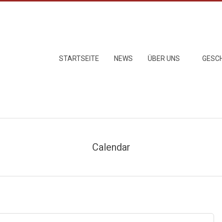
Primary
STARTSEITE
NEWS
ÜBER UNS
GESC
Navigation
Menu
Calendar