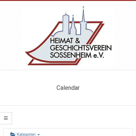
Skip
to
content
HEIMAT-
Primary
&
Navigation
Calendar
Menu
GESCHICHTSVEREIN
SOSSENHEIM
Kategorien