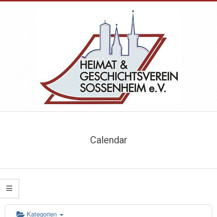
Skip
to
content
HEIMAT-
Primary
&
Navigation
Calendar
Menu
GESCHICHTSVEREIN
SOSSENHEIM
Kategorien