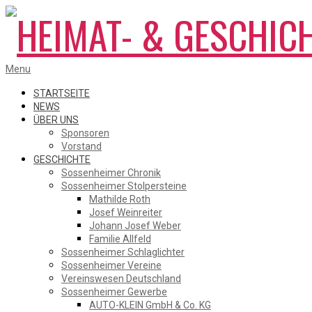
Skip
to
content
HEIMAT-
Primary
Menu
Navigation
Menu
STARTSEITE
NEWS
ÜBER UNS
&
Sponsoren
Vorstand
GESCHICHTE
Sossenheimer Chronik
GESCHICHTSVEREIN
Sossenheimer Stolpersteine
Mathilde Roth
Josef Weinreiter
Johann Josef Weber
SOSSENHEIM
Familie Allfeld
Sossenheimer Schlaglichter
Sossenheimer Vereine
Vereinswesen Deutschland
Sossenheimer Gewerbe
AUTO-KLEIN GmbH & Co. KG