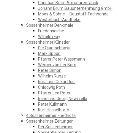
Christian Bollin Armaturenfabrik
Johann Brum Bauunternehmung GmbH
Moos & Söhne – Baustoff-Fachhandel
Westerbach-Apotheke
Sossenheimer Denkmale
Friedenseiche
Wilhelm Fay
Sossenheimer Künstler
Die Quietschboys
Mark Spoon
Pfarrer Peter Wassmann
Werner von der Born
Peter Simon
Wilhelm Runze
Irma und Oskar Rosi
Chlodwig Poth
Pfarrer Leo Peter
Irene und Georg Newrzella
Peter Kullmann
Kurt Hässelbarth
4 Sossenheimer Friedhöfe
Sossenheimer Zeitungen
Der Sossenheimer
Sossenheimer Zeitung