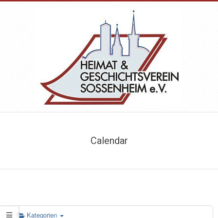
Skip
to
content
HEIMAT-
Primary
&
Navigation
Calendar
Menu
GESCHICHTSVEREIN
SOSSENHEIM
Kategorien