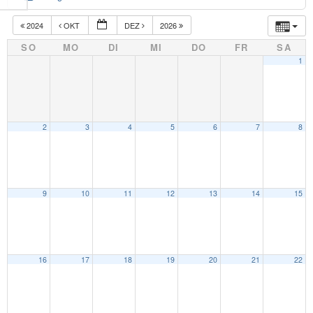
2024
OKT
DEZ
2026
SO
MO
DI
MI
DO
FR
SA
1
2
3
4
5
6
7
8
9
10
11
12
13
14
15
16
17
18
19
20
21
22