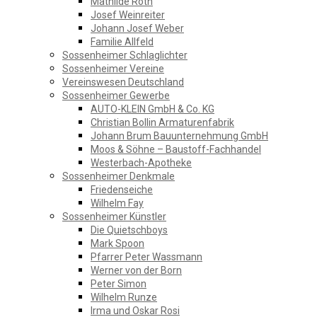
GESCHICHTSVEREIN
Mathilde Roth
Josef Weinreiter
Johann Josef Weber
SOSSENHEIM
Familie Allfeld
Sossenheimer Schlaglichter
Sossenheimer Vereine
Vereinswesen Deutschland
Sossenheimer Gewerbe
AUTO-KLEIN GmbH & Co. KG
Christian Bollin Armaturenfabrik
Johann Brum Bauunternehmung GmbH
Moos & Söhne – Baustoff-Fachhandel
Westerbach-Apotheke
Sossenheimer Denkmale
Friedenseiche
Wilhelm Fay
Sossenheimer Künstler
Die Quietschboys
Mark Spoon
Pfarrer Peter Wassmann
Werner von der Born
Peter Simon
Wilhelm Runze
Irma und Oskar Rosi