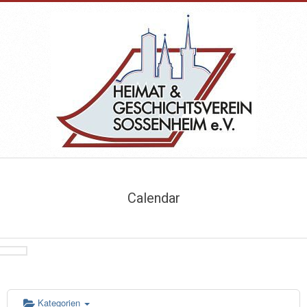
Skip
to
content
HEIMAT-
Primary
&
Navigation
Calendar
Menu
GESCHICHTSVEREIN
SOSSENHEIM
Kategorien