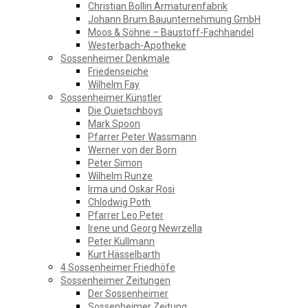
Christian Bollin Armaturenfabrik
Johann Brum Bauunternehmung GmbH
Moos & Söhne – Baustoff-Fachhandel
Westerbach-Apotheke
Sossenheimer Denkmale
Friedenseiche
Wilhelm Fay
Sossenheimer Künstler
Die Quietschboys
Mark Spoon
Pfarrer Peter Wassmann
Werner von der Born
Peter Simon
Wilhelm Runze
Irma und Oskar Rosi
Chlodwig Poth
Pfarrer Leo Peter
Irene und Georg Newrzella
Peter Kullmann
Kurt Hässelbarth
4 Sossenheimer Friedhöfe
Sossenheimer Zeitungen
Der Sossenheimer
Sossenheimer Zeitung