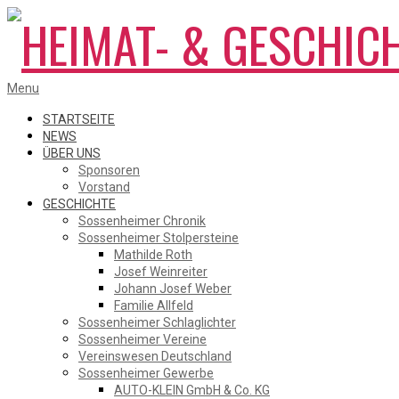
Skip
to
content
HEIMAT-
Primary
Menu
Navigation
Menu
STARTSEITE
NEWS
ÜBER UNS
&
Sponsoren
Vorstand
GESCHICHTE
Sossenheimer Chronik
GESCHICHTSVEREIN
Sossenheimer Stolpersteine
Mathilde Roth
Josef Weinreiter
Johann Josef Weber
SOSSENHEIM
Familie Allfeld
Sossenheimer Schlaglichter
Sossenheimer Vereine
Vereinswesen Deutschland
Sossenheimer Gewerbe
AUTO-KLEIN GmbH & Co. KG