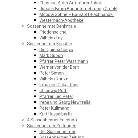
Christian Bollin Armaturenfabrik
Johann Brum Bauunternehmung GmbH
Moos & Söhne – Baustoff-Fachhandel
Westerbach-Apotheke
Sossenheimer Denkmale
Friedenseiche
Wilhelm Fay
Sossenheimer Künstler
Die Quietschboys
Mark Spoon
Pfarrer Peter Wassmann
Werner von der Born
Peter Simon
Wilhelm Runze
Irma und Oskar Rosi
Chlodwig Poth
Pfarrer Leo Peter
Irene und Georg Newrzella
Peter Kullmann
Kurt Hässelbarth
4 Sossenheimer Friedhöfe
Sossenheimer Zeitungen
Der Sossenheimer
Sossenheimer Zeitung