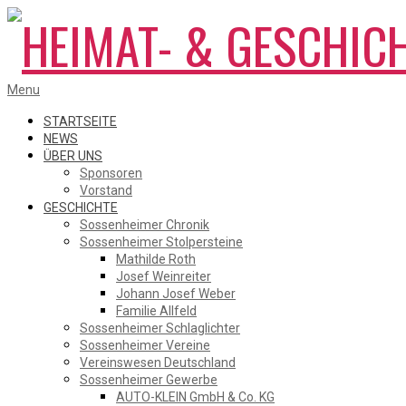
Skip
to
content
HEIMAT-
Primary
Menu
Navigation
Menu
STARTSEITE
NEWS
ÜBER UNS
&
Sponsoren
Vorstand
GESCHICHTE
Sossenheimer Chronik
GESCHICHTSVEREIN
Sossenheimer Stolpersteine
Mathilde Roth
Josef Weinreiter
Johann Josef Weber
SOSSENHEIM
Familie Allfeld
Sossenheimer Schlaglichter
Sossenheimer Vereine
Vereinswesen Deutschland
Sossenheimer Gewerbe
AUTO-KLEIN GmbH & Co. KG