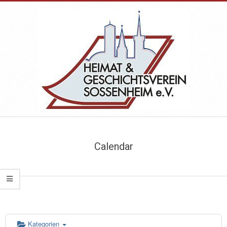
Skip
to
content
HEIMAT-
Primary
&
Navigation
Calendar
Menu
GESCHICHTSVEREIN
SOSSENHEIM
Kategorien