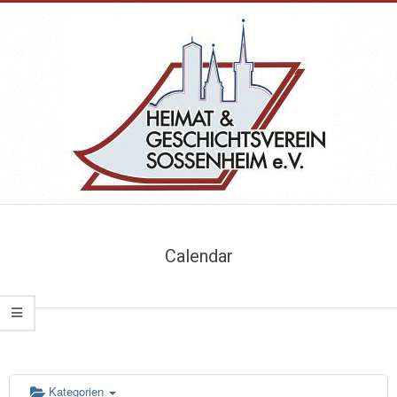
Skip
to
content
HEIMAT-
Primary
&
Navigation
Calendar
Menu
GESCHICHTSVEREIN
SOSSENHEIM
Kategorien