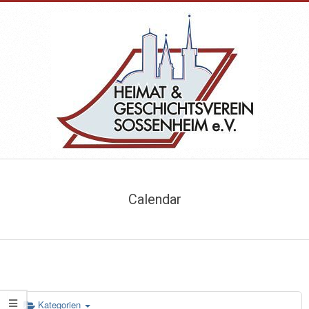
Skip
to
content
HEIMAT-
Primary
&
Navigation
Calendar
Menu
GESCHICHTSVEREIN
SOSSENHEIM
Kategorien