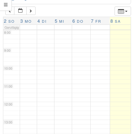
7:00
2
3
4
5
6
7
8
SO
MO
DI
MI
DO
FR
SA
Ganztägig
8:00
9:00
10:00
11:00
12:00
13:00