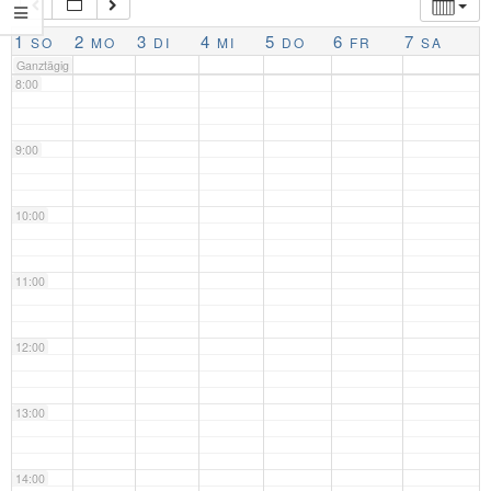
7:00
1
2
3
4
5
6
7
SO
MO
DI
MI
DO
FR
SA
Ganztägig
8:00
9:00
10:00
11:00
12:00
13:00
14:00