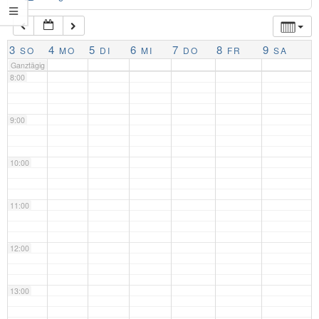
7:00
3
4
5
6
7
8
9
SO
MO
DI
MI
DO
FR
SA
Ganztägig
8:00
9:00
10:00
11:00
12:00
13:00