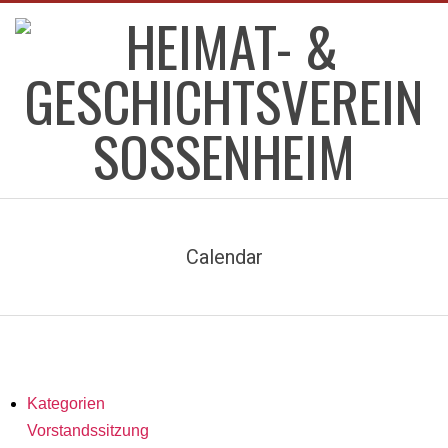
Skip
to
content
HEIMAT-
Primary
&
Navigation
Calendar
Menu
GESCHICHTSVEREIN
SOSSENHEIM
Kategorien
Vorstandssitzung