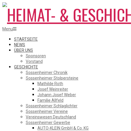
Skip
to
content
HEIMAT-
Primary
Menu
Navigation
Menu
STARTSEITE
NEWS
ÜBER UNS
&
Sponsoren
Vorstand
GESCHICHTE
Sossenheimer Chronik
GESCHICHTSVEREIN
Sossenheimer Stolpersteine
Mathilde Roth
Josef Weinreiter
Johann Josef Weber
SOSSENHEIM
Familie Allfeld
Sossenheimer Schlaglichter
Sossenheimer Vereine
Vereinswesen Deutschland
Sossenheimer Gewerbe
AUTO-KLEIN GmbH & Co. KG