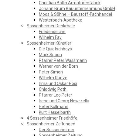
Christian Bollin Armaturenfabrik
Johann Brum Bauunternehmung GmbH
Moos & Söhne – Baustoff-Fachhandel
Westerbach-Apotheke
Sossenheimer Denkmale
Friedenseiche
Wilhelm Fay
Sossenheimer Künstler
Die Quietschboys
Mark Spoon
Pfarrer Peter Wassmann
Werner von der Born
Peter Simon
Wilhelm Runze
Irma und Oskar Rosi
Chlodwig Poth
Pfarrer Leo Peter
Irene und Georg Newrzella
Peter Kullmann
Kurt Hässelbarth
4 Sossenheimer Friedhöfe
Sossenheimer Zeitungen
Der Sossenheimer
Sossenheimer Zeitung